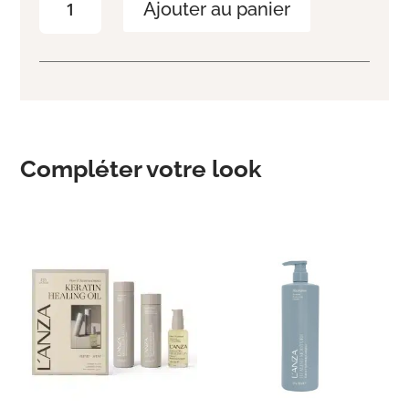
Ajouter au panier
de
Coffret
fortifiant
Compléter votre look
Produits similaires