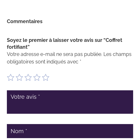
prix 
54,9
Commentaires
à
116,
Soyez le premier à laisser votre avis sur “Coffret
fortifiant”
Votre adresse e-mail ne sera pas publiée.
Les champs
obligatoires sont indiqués avec
*