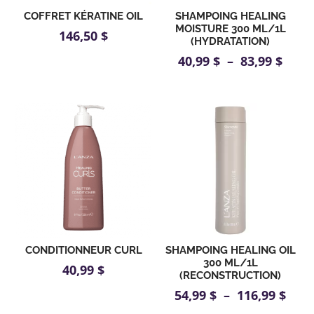
COFFRET KÉRATINE OIL
SHAMPOING HEALING
MOISTURE 300 ML/1L
146,50
$
(HYDRATATION)
Plag
40,99
$
–
83,99
$
de
prix :
40,99
à
83,99
CONDITIONNEUR CURL
SHAMPOING HEALING OIL
300 ML/1L
40,99
$
(RECONSTRUCTION)
Plag
54,99
$
–
116,99
$
de