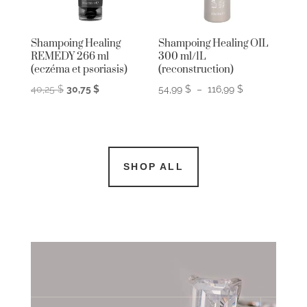
Shampoing Healing
Shampoing Healing OIL
REMEDY 266 ml
300 ml/1L
(eczéma et psoriasis)
(reconstruction)
Le
Le
Plage
40,25
$
30,75
$
54,99
$
–
116,99
$
prix
prix
de
initial
actuel
prix :
était :
est :
54,99 $
40,25 $.
30,75 $.
à
SHOP ALL
116,99 $