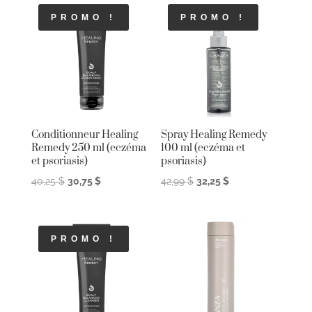
PROMO !
PROMO !
Conditionneur Healing
Spray Healing Remedy
Remedy 250 ml (eczéma
100 ml (eczéma et
et psoriasis)
psoriasis)
Le
Le
Le
Le
40,25
$
30,75
$
42,99
$
32,25
$
prix
prix
prix
prix
initial
actuel
initial
actuel
était :
est :
était :
est :
PROMO !
40,25 $.
30,75 $.
42,99 $.
32,25 $.