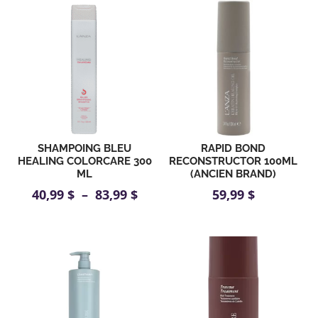
SHAMPOING BLEU
RAPID BOND
HEALING COLORCARE 300
RECONSTRUCTOR 100ML
ML
(ANCIEN BRAND)
Plage
40,99
$
–
83,99
$
59,99
$
de
prix :
40,99 $
à
83,99 $