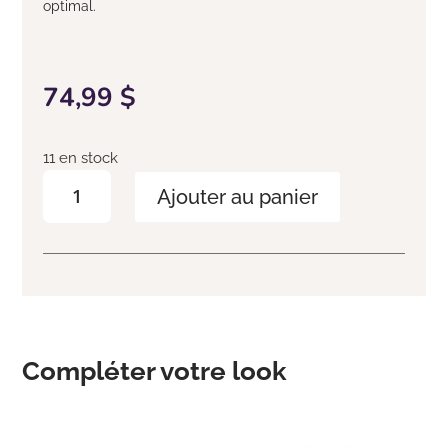
optimal.
74,99
$
11 en stock
quantité
Ajouter au panier
de
Coffret
Stimulating
system-
scalp
therapy
Compléter votre look
Produits similaires