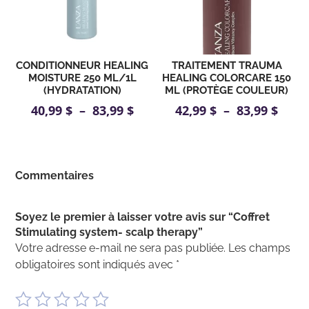
CONDITIONNEUR HEALING
TRAITEMENT TRAUMA
MOISTURE 250 ML/1L
HEALING COLORCARE 150
(HYDRATATION)
ML (PROTÈGE COULEUR)
Plage
Plag
40,99
$
–
83,99
$
42,99
$
–
83,99
$
de
de
prix :
prix :
40,99 $
42,99
Commentaires
à
à
83,99 $
83,99
Soyez le premier à laisser votre avis sur “Coffret
Stimulating system- scalp therapy”
Votre adresse e-mail ne sera pas publiée.
Les champs
obligatoires sont indiqués avec
*