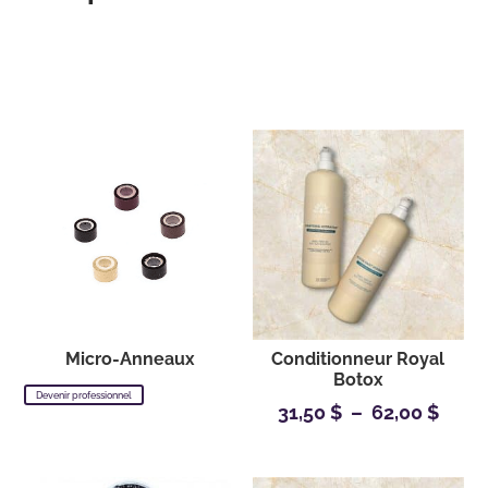
Vous aimerez peut-
être aussi…
Micro-Anneaux
Conditionneur Royal
Botox
Devenir professionnel
Plag
31,50
$
–
62,00
$
de
prix :