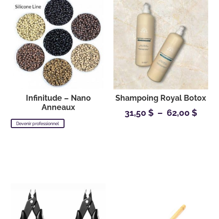
31,50
à
62,00
Infinitude – Nano
Shampoing Royal Botox
Anneaux
Plag
31,50
$
–
62,00
$
de
Devenir professionnel
prix :
31,50
à
Produits similaires
62,00